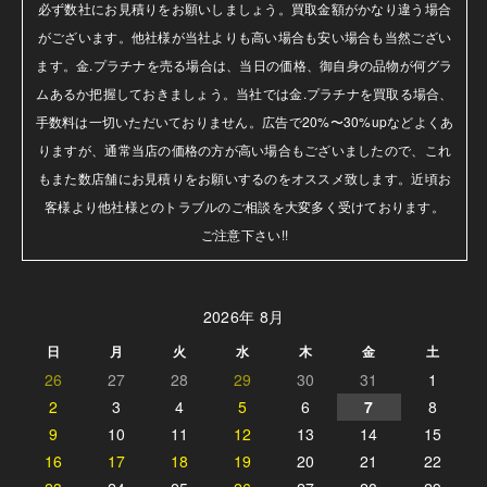
必ず数社にお見積りをお願いしましょう。買取金額がかなり違う場合
がございます。他社様が当社よりも高い場合も安い場合も当然ござい
ます。金.プラチナを売る場合は、当日の価格、御自身の品物が何グラ
ムあるか把握しておきましょう。当社では金.プラチナを買取る場合、
手数料は一切いただいておりません。広告で20%〜30%upなどよくあ
りますが、通常当店の価格の方が高い場合もございましたので、これ
もまた数店舗にお見積りをお願いするのをオススメ致します。近頃お
客様より他社様とのトラブルのご相談を大変多く受けております。

ご注意下さい!!
2026年 8月
日
月
火
水
木
金
土
26
27
28
29
30
31
1
2
3
4
5
6
7
8
9
10
11
12
13
14
15
16
17
18
19
20
21
22