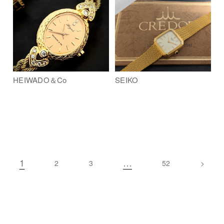
HEIWADO＆Co
SEIKO
1
…
2
3
52
>