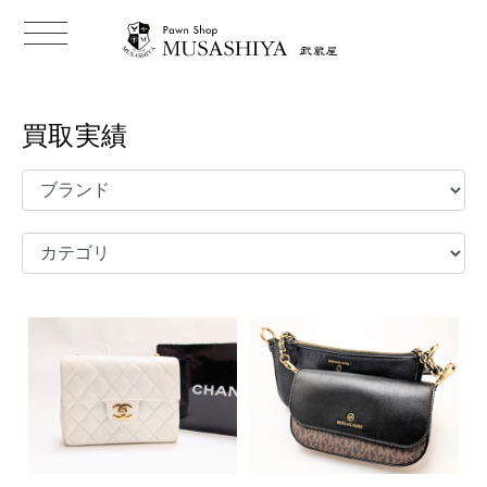
t
o
g
g
l
e
買取実績
n
a
v
i
g
a
t
i
o
n