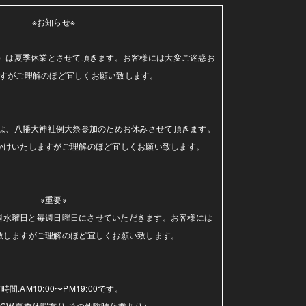
※お知らせ※

（水）は夏季休業とさせて頂きます。お客様には大変ご迷惑お
すがご理解のほど宜しくお願い致します。

日）は、八幡大神社例大祭参加のためお休みさせて頂きます。
かけいたしますがご理解のほど宜しくお願い致します。

※重要※

毎週水曜日と毎週日曜日にさせていただきます。お客様には
致しますがご理解のほど宜しくお願い致します。

時間.AM10:00〜PM19:00です。

GW.夏季休暇有り.その他臨時休業あり）
