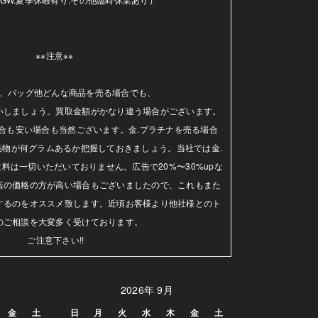
※※注意※※ 

、バッグ他どんな商品を売る場合でも、

いしましょう。買取金額がかなり違う場合がございます。
合も安い場合も当然ございます。金.プラチナを売る場合
品物が何グラムあるか把握しておきましょう。当社では金.
料は一切いただいておりません。広告で20%〜30%upな
店の価格の方が高い場合もございましたので、これもまた
するのをオススメ致します。近頃お客様より他社様とのト
のご相談を大変多く受けております。

ご注意下さい!!
2026年 9月
金
土
日
月
火
水
木
金
土