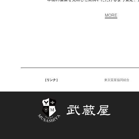
MORE
［リンク］
東京質屋協同組合