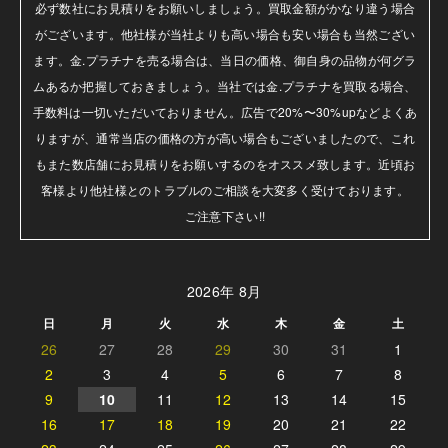
必ず数社にお見積りをお願いしましょう。買取金額がかなり違う場合
がございます。他社様が当社よりも高い場合も安い場合も当然ござい
ます。金.プラチナを売る場合は、当日の価格、御自身の品物が何グラ
ムあるか把握しておきましょう。当社では金.プラチナを買取る場合、
手数料は一切いただいておりません。広告で20%〜30%upなどよくあ
りますが、通常当店の価格の方が高い場合もございましたので、これ
もまた数店舗にお見積りをお願いするのをオススメ致します。近頃お
客様より他社様とのトラブルのご相談を大変多く受けております。

ご注意下さい!!
2026年 8月
日
月
火
水
木
金
土
26
27
28
29
30
31
1
2
3
4
5
6
7
8
9
10
11
12
13
14
15
16
17
18
19
20
21
22