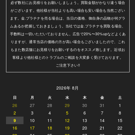
必ず数社にお見積りをお願いしましょう。買取金額がかなり違う場合
がございます。他社様が当社よりも高い場合も安い場合も当然ござい
ます。金.プラチナを売る場合は、当日の価格、御自身の品物が何グラ
ムあるか把握しておきましょう。当社では金.プラチナを買取る場合、
手数料は一切いただいておりません。広告で20%〜30%upなどよくあ
りますが、通常当店の価格の方が高い場合もございましたので、これ
もまた数店舗にお見積りをお願いするのをオススメ致します。近頃お
客様より他社様とのトラブルのご相談を大変多く受けております。

ご注意下さい!!
2026年 8月
日
月
火
水
木
金
土
26
27
28
29
30
31
1
2
3
4
5
6
7
8
9
10
11
12
13
14
15
16
17
18
19
20
21
22