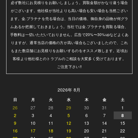
必ず数社にお見積りをお願いしましょう。買取金額がかなり違う場合
がございます。他社様が当社よりも高い場合も安い場合も当然ござい
ます。金.プラチナを売る場合は、当日の価格、御自身の品物が何グラ
ムあるか把握しておきましょう。当社では金.プラチナを買取る場合、
手数料は一切いただいておりません。広告で20%〜30%upなどよくあ
りますが、通常当店の価格の方が高い場合もございましたので、これ
もまた数店舗にお見積りをお願いするのをオススメ致します。近頃お
客様より他社様とのトラブルのご相談を大変多く受けております。

ご注意下さい!!
2026年 8月
日
月
火
水
木
金
土
26
27
28
29
30
31
1
2
3
4
5
6
7
8
9
10
11
12
13
14
15
16
17
18
19
20
21
22