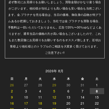
必ず数社にお見積りをお願いしましょう。買取金額がかなり違う場合
がございます。他社様が当社よりも高い場合も安い場合も当然ござい
ます。金.プラチナを売る場合は、当日の価格、御自身の品物が何グラ
ムあるか把握しておきましょう。当社では金.プラチナを買取る場合、
手数料は一切いただいておりません。広告で20%〜30%upなどよくあ
りますが、通常当店の価格の方が高い場合もございましたので、これ
もまた数店舗にお見積りをお願いするのをオススメ致します。近頃お
客様より他社様とのトラブルのご相談を大変多く受けております。

ご注意下さい!!
2026年 8月
日
月
火
水
木
金
土
26
27
28
29
30
31
1
2
3
4
5
6
7
8
9
10
11
12
13
14
15
16
17
18
19
20
21
22