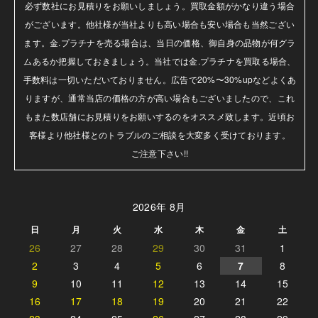
必ず数社にお見積りをお願いしましょう。買取金額がかなり違う場合
がございます。他社様が当社よりも高い場合も安い場合も当然ござい
ます。金.プラチナを売る場合は、当日の価格、御自身の品物が何グラ
ムあるか把握しておきましょう。当社では金.プラチナを買取る場合、
手数料は一切いただいておりません。広告で20%〜30%upなどよくあ
りますが、通常当店の価格の方が高い場合もございましたので、これ
もまた数店舗にお見積りをお願いするのをオススメ致します。近頃お
客様より他社様とのトラブルのご相談を大変多く受けております。

ご注意下さい!!
2026年 8月
日
月
火
水
木
金
土
26
27
28
29
30
31
1
2
3
4
5
6
7
8
9
10
11
12
13
14
15
16
17
18
19
20
21
22