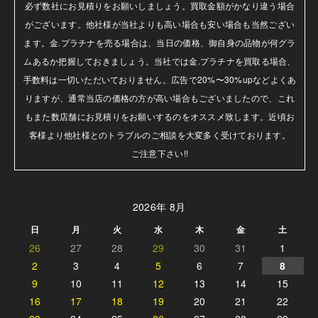
必ず数社にお見積りをお願いしましょう。買取金額がかなり違う場合
がございます。他社様が当社よりも高い場合も安い場合も当然ござい
ます。金.プラチナを売る場合は、当日の価格、御自身の品物が何グラ
ムあるか把握しておきましょう。当社では金.プラチナを買取る場合、
手数料は一切いただいておりません。広告で20%〜30%upなどよくあ
りますが、通常当店の価格の方が高い場合もございましたので、これ
もまた数店舗にお見積りをお願いするのをオススメ致します。近頃お
客様より他社様とのトラブルのご相談を大変多く受けております。

ご注意下さい!!
2026年 8月
日
月
火
水
木
金
土
26
27
28
29
30
31
1
2
3
4
5
6
7
8
9
10
11
12
13
14
15
16
17
18
19
20
21
22