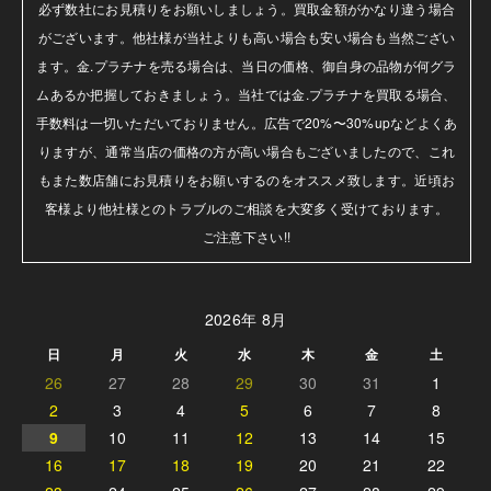
必ず数社にお見積りをお願いしましょう。買取金額がかなり違う場合
がございます。他社様が当社よりも高い場合も安い場合も当然ござい
ます。金.プラチナを売る場合は、当日の価格、御自身の品物が何グラ
ムあるか把握しておきましょう。当社では金.プラチナを買取る場合、
手数料は一切いただいておりません。広告で20%〜30%upなどよくあ
りますが、通常当店の価格の方が高い場合もございましたので、これ
もまた数店舗にお見積りをお願いするのをオススメ致します。近頃お
客様より他社様とのトラブルのご相談を大変多く受けております。

ご注意下さい!!
2026年 8月
日
月
火
水
木
金
土
26
27
28
29
30
31
1
2
3
4
5
6
7
8
9
10
11
12
13
14
15
16
17
18
19
20
21
22