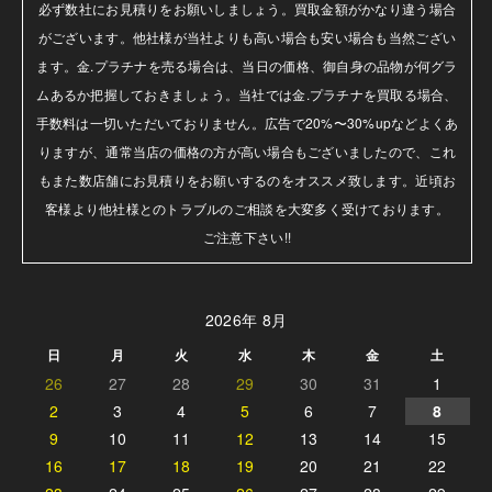
必ず数社にお見積りをお願いしましょう。買取金額がかなり違う場合
がございます。他社様が当社よりも高い場合も安い場合も当然ござい
ます。金.プラチナを売る場合は、当日の価格、御自身の品物が何グラ
ムあるか把握しておきましょう。当社では金.プラチナを買取る場合、
手数料は一切いただいておりません。広告で20%〜30%upなどよくあ
りますが、通常当店の価格の方が高い場合もございましたので、これ
もまた数店舗にお見積りをお願いするのをオススメ致します。近頃お
客様より他社様とのトラブルのご相談を大変多く受けております。

ご注意下さい!!
2026年 8月
日
月
火
水
木
金
土
26
27
28
29
30
31
1
2
3
4
5
6
7
8
9
10
11
12
13
14
15
16
17
18
19
20
21
22