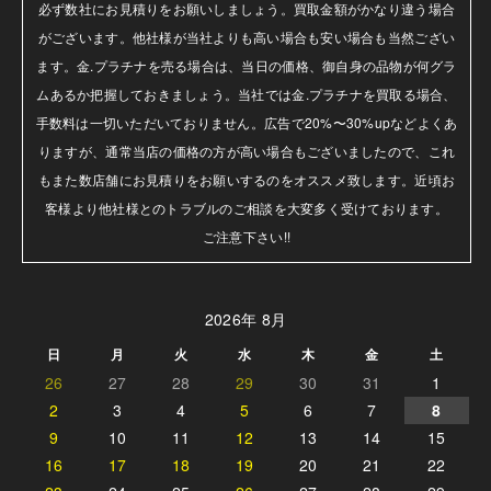
必ず数社にお見積りをお願いしましょう。買取金額がかなり違う場合
がございます。他社様が当社よりも高い場合も安い場合も当然ござい
ます。金.プラチナを売る場合は、当日の価格、御自身の品物が何グラ
ムあるか把握しておきましょう。当社では金.プラチナを買取る場合、
手数料は一切いただいておりません。広告で20%〜30%upなどよくあ
りますが、通常当店の価格の方が高い場合もございましたので、これ
もまた数店舗にお見積りをお願いするのをオススメ致します。近頃お
客様より他社様とのトラブルのご相談を大変多く受けております。

ご注意下さい!!
2026年 8月
日
月
火
水
木
金
土
26
27
28
29
30
31
1
2
3
4
5
6
7
8
9
10
11
12
13
14
15
16
17
18
19
20
21
22