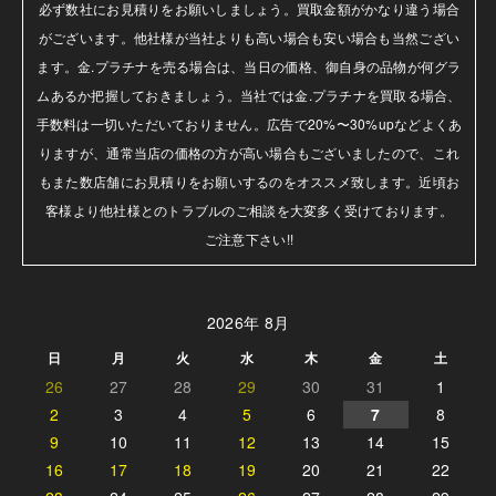
必ず数社にお見積りをお願いしましょう。買取金額がかなり違う場合
がございます。他社様が当社よりも高い場合も安い場合も当然ござい
ます。金.プラチナを売る場合は、当日の価格、御自身の品物が何グラ
ムあるか把握しておきましょう。当社では金.プラチナを買取る場合、
手数料は一切いただいておりません。広告で20%〜30%upなどよくあ
りますが、通常当店の価格の方が高い場合もございましたので、これ
もまた数店舗にお見積りをお願いするのをオススメ致します。近頃お
客様より他社様とのトラブルのご相談を大変多く受けております。

ご注意下さい!!
2026年 8月
日
月
火
水
木
金
土
26
27
28
29
30
31
1
2
3
4
5
6
7
8
9
10
11
12
13
14
15
16
17
18
19
20
21
22