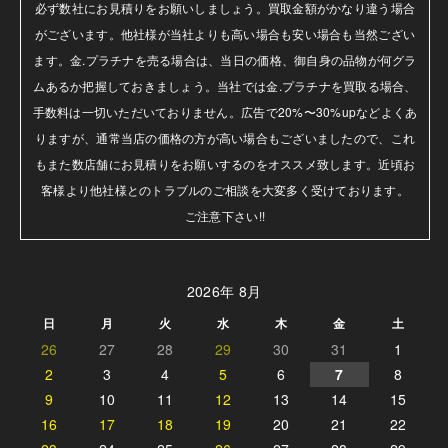
必ず数社にお見積りをお願いしましょう。買取金額がかなり違う場合
がございます。他社様が当社よりも高い場合も安い場合も当然ござい
ます。金.プラチナを売る場合は、当日の価格、御自身の品物が何グラ
ムあるか把握しておきましょう。当社では金.プラチナを買取る場合、
手数料は一切いただいておりません。広告で20%〜30%upなどよくあ
りますが、通常当店の価格の方が高い場合もございましたので、これ
もまた数店舗にお見積りをお願いするのをオススメ致します。近頃お
客様より他社様とのトラブルのご相談を大変多く受けております。

ご注意下さい!!
2026年 8月
日
月
火
水
木
金
土
26
27
28
29
30
31
1
2
3
4
5
6
7
8
9
10
11
12
13
14
15
16
17
18
19
20
21
22