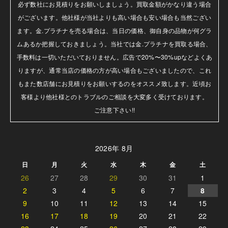
必ず数社にお見積りをお願いしましょう。買取金額がかなり違う場合
がございます。他社様が当社よりも高い場合も安い場合も当然ござい
ます。金.プラチナを売る場合は、当日の価格、御自身の品物が何グラ
ムあるか把握しておきましょう。当社では金.プラチナを買取る場合、
手数料は一切いただいておりません。広告で20%〜30%upなどよくあ
りますが、通常当店の価格の方が高い場合もございましたので、これ
もまた数店舗にお見積りをお願いするのをオススメ致します。近頃お
客様より他社様とのトラブルのご相談を大変多く受けております。

ご注意下さい!!
2026年 8月
日
月
火
水
木
金
土
26
27
28
29
30
31
1
2
3
4
5
6
7
8
9
10
11
12
13
14
15
16
17
18
19
20
21
22