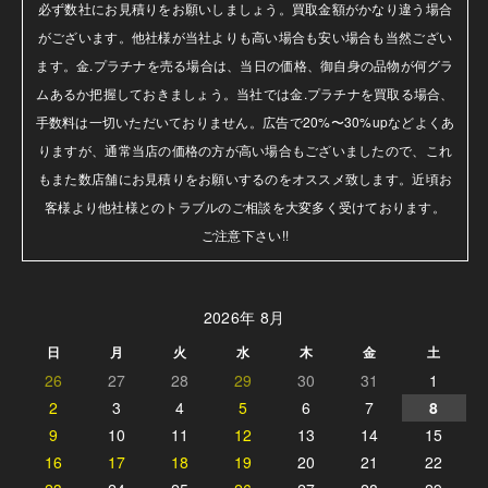
必ず数社にお見積りをお願いしましょう。買取金額がかなり違う場合
がございます。他社様が当社よりも高い場合も安い場合も当然ござい
ます。金.プラチナを売る場合は、当日の価格、御自身の品物が何グラ
ムあるか把握しておきましょう。当社では金.プラチナを買取る場合、
手数料は一切いただいておりません。広告で20%〜30%upなどよくあ
りますが、通常当店の価格の方が高い場合もございましたので、これ
もまた数店舗にお見積りをお願いするのをオススメ致します。近頃お
客様より他社様とのトラブルのご相談を大変多く受けております。

ご注意下さい!!
2026年 8月
日
月
火
水
木
金
土
26
27
28
29
30
31
1
2
3
4
5
6
7
8
9
10
11
12
13
14
15
16
17
18
19
20
21
22