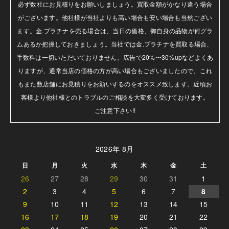
必ず数社にお見積りをお願いしましょう。買取金額がかなり違う場合
がございます。他社様が当社よりも高い場合も安い場合も当然ござい
ます。金.プラチナを売る場合は、当日の価格、御自身の品物が何グラ
ムあるか把握しておきましょう。当社では金.プラチナを買取る場合、
手数料は一切いただいておりません。広告で20%〜30%upなどよくあ
りますが、通常当店の価格の方が高い場合もございましたので、これ
もまた数店舗にお見積りをお願いするのをオススメ致します。近頃お
客様より他社様とのトラブルのご相談を大変多く受けております。

ご注意下さい!!
2026年 8月
日
月
火
水
木
金
土
26
27
28
29
30
31
1
2
3
4
5
6
7
8
9
10
11
12
13
14
15
16
17
18
19
20
21
22