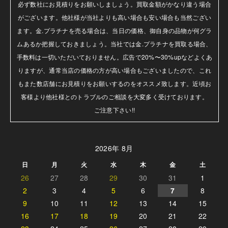
必ず数社にお見積りをお願いしましょう。買取金額がかなり違う場合
がございます。他社様が当社よりも高い場合も安い場合も当然ござい
ます。金.プラチナを売る場合は、当日の価格、御自身の品物が何グラ
ムあるか把握しておきましょう。当社では金.プラチナを買取る場合、
手数料は一切いただいておりません。広告で20%〜30%upなどよくあ
りますが、通常当店の価格の方が高い場合もございましたので、これ
もまた数店舗にお見積りをお願いするのをオススメ致します。近頃お
客様より他社様とのトラブルのご相談を大変多く受けております。

ご注意下さい!!
2026年 8月
日
月
火
水
木
金
土
26
27
28
29
30
31
1
2
3
4
5
6
7
8
9
10
11
12
13
14
15
16
17
18
19
20
21
22