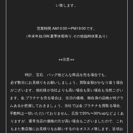
い致します。

営業時間.AM10:00〜PM19:00です。

（年末年始.GW.夏季休暇有り.その他臨時休業あり）

※※注意※※ 

時計、宝石、バッグ他どんな商品を売る場合でも、

必ず数社にお見積りをお願いしましょう。買取金額がかなり違う場合
がございます。他社様が当社よりも高い場合も安い場合も当然ござい
ます。金.プラチナを売る場合は、当日の価格、御自身の品物が何グラ
ムあるか把握しておきましょう。当社では金.プラチナを買取る場合、
手数料は一切いただいておりません。広告で20%〜30%upなどよくあ
りますが、通常当店の価格の方が高い場合もございましたので、これ
もまた数店舗にお見積りをお願いするのをオススメ致します。近頃お