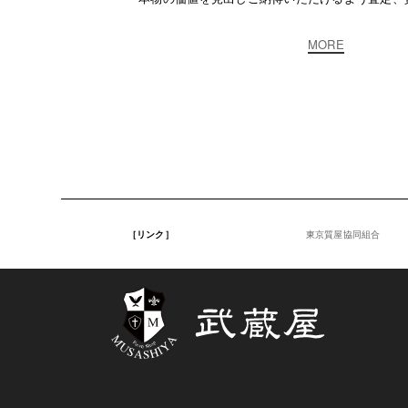
MORE
［リンク］
東京質屋協同組合