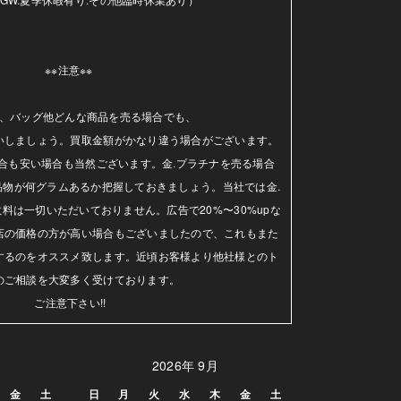
※※注意※※ 

、バッグ他どんな商品を売る場合でも、

いしましょう。買取金額がかなり違う場合がございます。
合も安い場合も当然ございます。金.プラチナを売る場合
品物が何グラムあるか把握しておきましょう。当社では金.
料は一切いただいておりません。広告で20%〜30%upな
店の価格の方が高い場合もございましたので、これもまた
するのをオススメ致します。近頃お客様より他社様とのト
のご相談を大変多く受けております。

ご注意下さい!!
2026年 9月
金
土
日
月
火
水
木
金
土