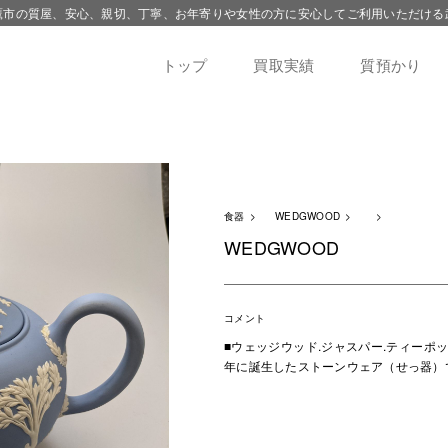
鷹市の質屋、安心、親切、丁寧、お年寄りや女性の方に安心してご利用いただける
トップ
買取実績
質預かり
食器
WEDGWOOD
WEDGWOOD
コメント
■ウェッジウッド.ジャスパー.ティーポッ
年に誕生したストーンウェア（せっ器）