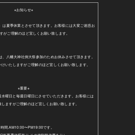
※お知らせ※

（水）は夏季休業とさせて頂きます。お客様には大変ご迷惑お
すがご理解のほど宜しくお願い致します。

日）は、八幡大神社例大祭参加のためお休みさせて頂きます。
かけいたしますがご理解のほど宜しくお願い致します。

※重要※

毎週水曜日と毎週日曜日にさせていただきます。お客様には
致しますがご理解のほど宜しくお願い致します。

時間.AM10:00〜PM19:00です。

GW.夏季休暇有り.その他臨時休業あり）
