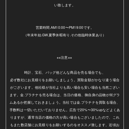
い致します。

営業時間.AM10:00〜PM19:00です。

（年末年始.GW.夏季休暇有り.その他臨時休業あり）

※※注意※※ 

時計、宝石、バッグ他どんな商品を売る場合でも、

必ず数社にお見積りをお願いしましょう。買取金額がかなり違う場合
がございます。他社様が当社よりも高い場合も安い場合も当然ござい
ます。金.プラチナを売る場合は、当日の価格、御自身の品物が何グラ
ムあるか把握しておきましょう。当社では金.プラチナを買取る場合、
手数料は一切いただいておりません。広告で20%〜30%upなどよくあ
りますが、通常当店の価格の方が高い場合もございましたので、これ
もまた数店舗にお見積りをお願いするのをオススメ致します。近頃お