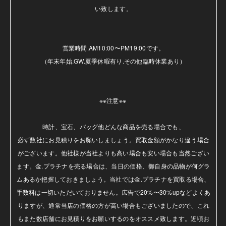
い致します。

営業時間.AM10:00〜PM19:00です。

（年末年始.GW.夏季休暇有り.その他臨時休業あり）

※※注意※※ 

時計、宝石、バッグ他どんな商品を売る場合でも、

必ず数社にお見積りをお願いしましょう。買取金額がかなり違う場合
がございます。他社様が当社よりも高い場合も安い場合も当然ござい
ます。金.プラチナを売る場合は、当日の価格、御自身の品物が何グラ
ムあるか把握しておきましょう。当社では金.プラチナを買取る場合、
手数料は一切いただいておりません。広告で20%〜30%upなどよくあ
りますが、通常当店の価格の方が高い場合もございましたので、これ
もまた数店舗にお見積りをお願いするのをオススメ致します。近頃お