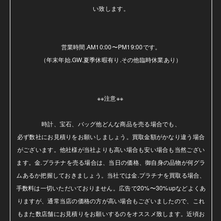
い致します。

営業時間.AM10:00〜PM19:00です。

（年末年始.GW.夏季休暇有り.その他臨時休業あり）

※※注意※※ 

時計、宝石、バッグ他どんな商品を売る場合でも、

必ず数社にお見積りをお願いしましょう。買取金額がかなり違う場合
がございます。他社様が当社よりも高い場合も安い場合も当然ござい
ます。金.プラチナを売る場合は、当日の価格、御自身の品物が何グラ
ムあるか把握しておきましょう。当社では金.プラチナを買取る場合、
手数料は一切いただいておりません。広告で20%〜30%upなどよくあ
りますが、通常当店の価格の方が高い場合もございましたので、これ
もまた数店舗にお見積りをお願いするのをオススメ致します。近頃お