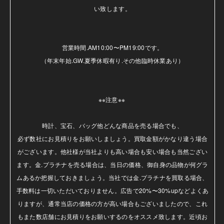
い致します。

営業時間.AM10:00〜PM19:00です。

（年末年始.GW.夏季休暇有り.その他臨時休業あり）

※※注意※※ 

時計、宝石、バッグ他どんな商品を売る場合でも、

必ず数社にお見積りをお願いしましょう。買取金額がかなり違う場合
がございます。他社様が当社よりも高い場合も安い場合も当然ござい
ます。金.プラチナを売る場合は、当日の価格、御自身の品物が何グラ
ムあるか把握しておきましょう。当社では金.プラチナを買取る場合、
手数料は一切いただいておりません。広告で20%〜30%upなどよくあ
りますが、通常当店の価格の方が高い場合もございましたので、これ
もまた数店舗にお見積りをお願いするのをオススメ致します。近頃お