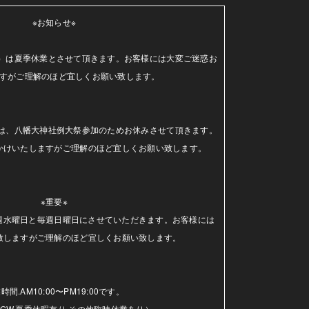
※お知らせ※

（水）は夏季休業とさせて頂きます。お客様には大変ご迷惑お
すがご理解のほど宜しくお願い致します。

日）は、八幡大神社例大祭参加のためお休みさせて頂きます。
かけいたしますがご理解のほど宜しくお願い致します。

※重要※

毎週水曜日と毎週日曜日にさせていただきます。お客様には
致しますがご理解のほど宜しくお願い致します。

時間.AM10:00〜PM19:00です。

GW.夏季休暇有り.その他臨時休業あり）
