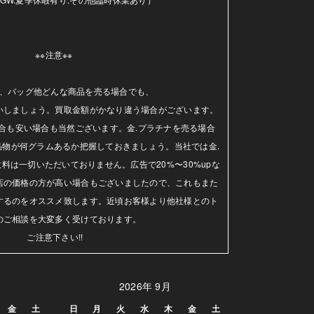
※※注意※※ 

、バッグ他どんな商品を売る場合でも、

いしましょう。買取金額がかなり違う場合がございます。
合も安い場合も当然ございます。金.プラチナを売る場合
品物が何グラムあるか把握しておきましょう。当社では金.
料は一切いただいておりません。広告で20%〜30%upな
店の価格の方が高い場合もございましたので、これもまた
するのをオススメ致します。近頃お客様より他社様とのト
のご相談を大変多く受けております。

ご注意下さい!!
2026年 9月
金
土
日
月
火
水
木
金
土