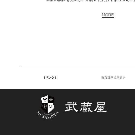
MORE
［リンク］
東京質屋協同組合