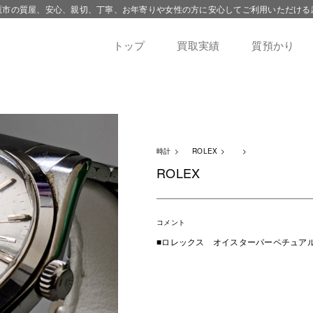
鷹市の質屋、安心、親切、丁寧、お年寄りや女性の方に安心してご利用いただける
トップ
買取実績
質預かり
時計
ROLEX
ROLEX
コメント
■ロレックス オイスターパーペチュアル 