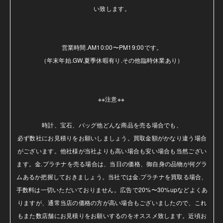
い致します。

営業時間.AM10:00〜PM19:00です。

（年末年始.GW.夏季休暇有り.その他臨時休業あり）

※※注意※※ 

時計、宝石、バッグ他どんな商品を売る場合でも、

必ず数社にお見積りをお願いしましょう。買取金額がかなり違う場合
がございます。他社様が当社よりも高い場合も安い場合も当然ござい
ます。金.プラチナを売る場合は、当日の価格、御自身の品物が何グラ
ムあるか把握しておきましょう。当社では金.プラチナを買取る場合、
手数料は一切いただいておりません。広告で20%〜30%upなどよくあ
りますが、通常当店の価格の方が高い場合もございましたので、これ
もまた数店舗にお見積りをお願いするのをオススメ致します。近頃お