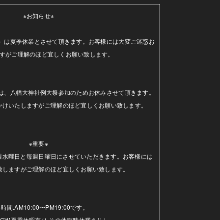
※お知らせ※

（水）は夏季休業とさせて頂きます。お客様には大変ご迷惑お
すがご理解のほど宜しくお願い致します。

日）は、八幡大神社例大祭参加のためお休みさせて頂きます。
かけいたしますがご理解のほど宜しくお願い致します。

※重要※

毎週水曜日と毎週日曜日にさせていただきます。お客様には
致しますがご理解のほど宜しくお願い致します。

時間.AM10:00〜PM19:00です。

GW.夏季休暇有り.その他臨時休業あり）
