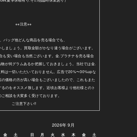
※※注意※※ 

、バッグ他どんな商品を売る場合でも、

いしましょう。買取金額がかなり違う場合がございます。
合も安い場合も当然ございます。金.プラチナを売る場合
品物が何グラムあるか把握しておきましょう。当社では金.
料は一切いただいておりません。広告で20%〜30%upな
店の価格の方が高い場合もございましたので、これもまた
するのをオススメ致します。近頃お客様より他社様とのト
のご相談を大変多く受けております。

ご注意下さい!!
2026年 9月
金
土
日
月
火
水
木
金
土