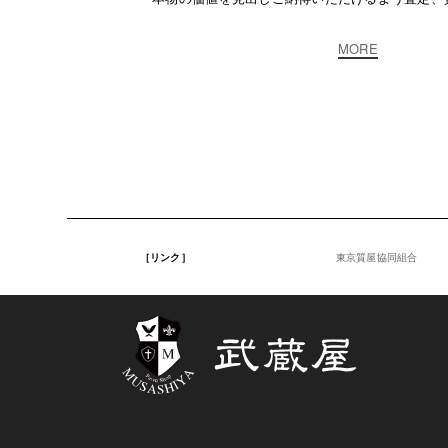
MORE
［リンク］
東京質屋協同組合