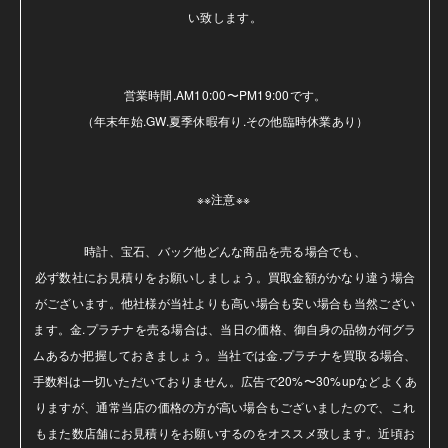
い致します。

営業時間.AM10:00〜PM19:00です。

（年末年始.GW.夏季休暇有り.その他臨時休業あり）

※※注意※※ 

時計、宝石、バッグ他どんな商品を売る場合でも、

必ず数社にお見積りをお願いしましょう。買取金額がかなり違う場合
がございます。他社様が当社よりも高い場合も安い場合も当然ござい
ます。金.プラチナを売る場合は、当日の価格、御自身の品物が何グラ
ムあるか把握しておきましょう。当社では金.プラチナを買取る場合、
手数料は一切いただいておりません。広告で20%〜30%upなどよくあ
りますが、通常当店の価格の方が高い場合もございましたので、これ
もまた数店舗にお見積りをお願いするのをオススメ致します。近頃お