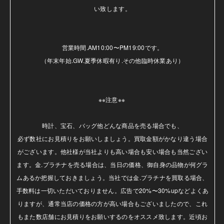
い致します。

営業時間.AM10:00〜PM19:00です。

（年末年始.GW.夏季休暇有り.その他臨時休業あり）

※※注意※※ 

時計、宝石、バッグ他どんな商品を売る場合でも、

必ず数社にお見積りをお願いしましょう。買取金額がかなり違う場合
がございます。他社様が当社よりも高い場合も安い場合も当然ござい
ます。金.プラチナを売る場合は、当日の価格、御自身の品物が何グラ
ムあるか把握しておきましょう。当社では金.プラチナを買取る場合、
手数料は一切いただいておりません。広告で20%〜30%upなどよくあ
りますが、通常当店の価格の方が高い場合もございましたので、これ
もまた数店舗にお見積りをお願いするのをオススメ致します。近頃お