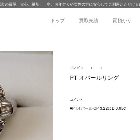
鷹市の質屋、安心、親切、丁寧、お年寄りや女性の方に安心してご利用いただける
トップ
買取実績
質預かり
リング
PT オパールリング
コメント
■PTオパール OP 3.22ct D 0.95ct