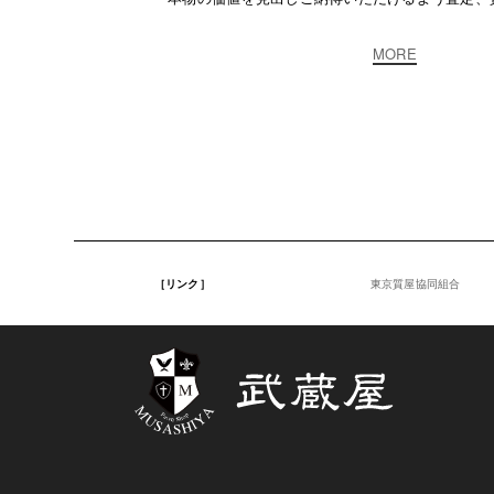
MORE
［リンク］
東京質屋協同組合