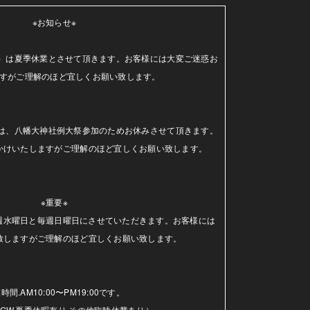
※お知らせ※

（水）は夏季休業とさせて頂きます。お客様には大変ご迷惑お
すがご理解のほど宜しくお願い致します。

日）は、八幡大神社例大祭参加のためお休みさせて頂きます。
かけいたしますがご理解のほど宜しくお願い致します。

※重要※

毎週水曜日と毎週日曜日にさせていただきます。お客様には
致しますがご理解のほど宜しくお願い致します。

時間.AM10:00〜PM19:00です。

GW.夏季休暇有り.その他臨時休業あり）
