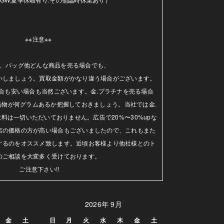
※※注意※※ 

、バッグ他どんな商品を売る場合でも、

いしましょう。買取金額がかなり違う場合がございます。
合も安い場合も当然ございます。金.プラチナを売る場合
品物が何グラムあるか把握しておきましょう。当社では金.
料は一切いただいておりません。広告で20%〜30%upな
店の価格の方が高い場合もございましたので、これもまた
するのをオススメ致します。近頃お客様より他社様とのト
のご相談を大変多く受けております。

ご注意下さい!!
2026年 9月
金
土
日
月
火
水
木
金
土