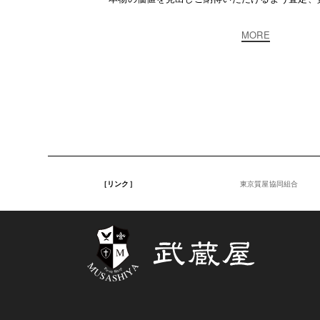
MORE
［リンク］
東京質屋協同組合