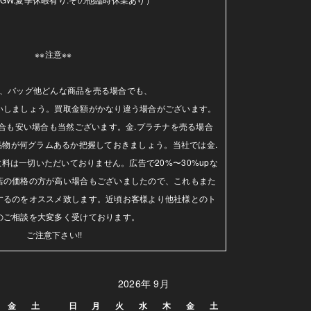
※※注意※※ 

、バッグ他どんな商品を売る場合でも、

いしましょう。買取金額がかなり違う場合がございます。
合も安い場合も当然ございます。金.プラチナを売る場合
品物が何グラムあるか把握しておきましょう。当社では金.
料は一切いただいておりません。広告で20%〜30%upな
店の価格の方が高い場合もございましたので、これもまた
するのをオススメ致します。近頃お客様より他社様とのト
のご相談を大変多く受けております。

ご注意下さい!!
2026年 9月
金
土
日
月
火
水
木
金
土