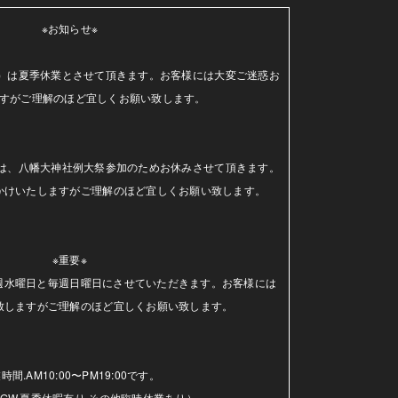
※お知らせ※

（水）は夏季休業とさせて頂きます。お客様には大変ご迷惑お
すがご理解のほど宜しくお願い致します。

日）は、八幡大神社例大祭参加のためお休みさせて頂きます。
かけいたしますがご理解のほど宜しくお願い致します。

※重要※

毎週水曜日と毎週日曜日にさせていただきます。お客様には
致しますがご理解のほど宜しくお願い致します。

時間.AM10:00〜PM19:00です。

GW.夏季休暇有り.その他臨時休業あり）
