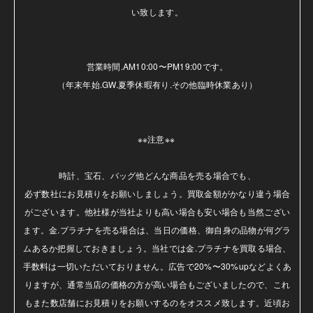
い致します。

営業時間.AM10:00〜PM19:00です。

（年末年始.GW.夏季休暇有り.その他臨時休業あり）

※※注意※※ 

時計、宝石、バッグ他どんな商品を売る場合でも、

必ず数社にお見積りをお願いしましょう。買取金額がかなり違う場合
がございます。他社様が当社よりも高い場合も安い場合も当然ござい
ます。金.プラチナを売る場合は、当日の価格、御自身の品物が何グラ
ムあるか把握しておきましょう。当社では金.プラチナを買取る場合、
手数料は一切いただいておりません。広告で20%〜30%upなどよくあ
りますが、通常当店の価格の方が高い場合もございましたので、これ
もまた数店舗にお見積りをお願いするのをオススメ致します。近頃お