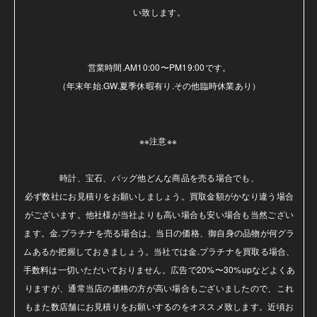
い致します。

営業時間.AM10:00〜PM19:00です。

（年末年始.GW.夏季休暇有り.その他臨時休業あり）

※※注意※※ 

時計、宝石、バッグ他どんな商品を売る場合でも、

必ず数社にお見積りをお願いしましょう。買取金額がかなり違う場合
がございます。他社様が当社よりも高い場合も安い場合も当然ござい
ます。金.プラチナを売る場合は、当日の価格、御自身の品物が何グラ
ムあるか把握しておきましょう。当社では金.プラチナを買取る場合、
手数料は一切いただいておりません。広告で20%〜30%upなどよくあ
りますが、通常当店の価格の方が高い場合もございましたので、これ
もまた数店舗にお見積りをお願いするのをオススメ致します。近頃お