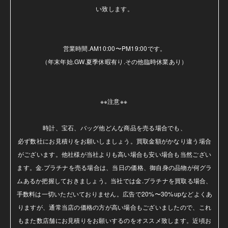
い致します。

営業時間.AM10:00〜PM19:00です。

（年末年始.GW.夏季休暇有り.その他臨時休業あり）

※※注意※※ 

時計、宝石、バッグ他どんな商品を売る場合でも、

必ず数社にお見積りをお願いしましょう。買取金額がかなり違う場合
がございます。他社様が当社よりも高い場合も安い場合も当然ござい
ます。金.プラチナを売る場合は、当日の価格、御自身の品物が何グラ
ムあるか把握しておきましょう。当社では金.プラチナを買取る場合、
手数料は一切いただいておりません。広告で20%〜30%upなどよくあ
りますが、通常当店の価格の方が高い場合もございましたので、これ
もまた数店舗にお見積りをお願いするのをオススメ致します。近頃お