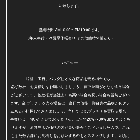
い致します。

営業時間.AM10:00〜PM19:00です。

（年末年始.GW.夏季休暇有り.その他臨時休業あり）

※※注意※※ 

時計、宝石、バッグ他どんな商品を売る場合でも、

必ず数社にお見積りをお願いしましょう。買取金額がかなり違う場合
がございます。他社様が当社よりも高い場合も安い場合も当然ござい
ます。金.プラチナを売る場合は、当日の価格、御自身の品物が何グラ
ムあるか把握しておきましょう。当社では金.プラチナを買取る場合、
手数料は一切いただいておりません。広告で20%〜30%upなどよくあ
りますが、通常当店の価格の方が高い場合もございましたので、これ
もまた数店舗にお見積りをお願いするのをオススメ致します。近頃お