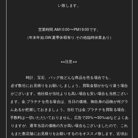
い致します。

営業時間.AM10:00〜PM19:00です。

（年末年始.GW.夏季休暇有り.その他臨時休業あり）

※※注意※※ 

時計、宝石、バッグ他どんな商品を売る場合でも、

必ず数社にお見積りをお願いしましょう。買取金額がかなり違う場合
がございます。他社様が当社よりも高い場合も安い場合も当然ござい
ます。金.プラチナを売る場合は、当日の価格、御自身の品物が何グラ
ムあるか把握しておきましょう。当社では金.プラチナを買取る場合、
手数料は一切いただいておりません。広告で20%〜30%upなどよくあ
りますが、通常当店の価格の方が高い場合もございましたので、これ
もまた数店舗にお見積りをお願いするのをオススメ致します。近頃お