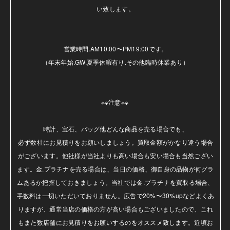
い致します。

営業時間.AM10:00〜PM19:00です。

（年末年始.GW.夏季休暇有り.その他臨時休業あり）

※※注意※※ 

時計、宝石、バッグ他どんな商品を売る場合でも、

必ず数社にお見積りをお願いしましょう。買取金額がかなり違う場合
がございます。他社様が当社よりも高い場合も安い場合も当然ござい
ます。金.プラチナを売る場合は、当日の価格、御自身の品物が何グラ
ムあるか把握しておきましょう。当社では金.プラチナを買取る場合、
手数料は一切いただいておりません。広告で20%〜30%upなどよくあ
りますが、通常当店の価格の方が高い場合もございましたので、これ
もまた数店舗にお見積りをお願いするのをオススメ致します。近頃お