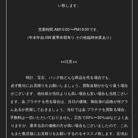
い致します。

営業時間.AM10:00〜PM19:00です。

（年末年始.GW.夏季休暇有り.その他臨時休業あり）

※※注意※※ 

時計、宝石、バッグ他どんな商品を売る場合でも、

必ず数社にお見積りをお願いしましょう。買取金額がかなり違う場合
がございます。他社様が当社よりも高い場合も安い場合も当然ござい
ます。金.プラチナを売る場合は、当日の価格、御自身の品物が何グラ
ムあるか把握しておきましょう。当社では金.プラチナを買取る場合、
手数料は一切いただいておりません。広告で20%〜30%upなどよくあ
りますが、通常当店の価格の方が高い場合もございましたので、これ
もまた数店舗にお見積りをお願いするのをオススメ致します。近頃お