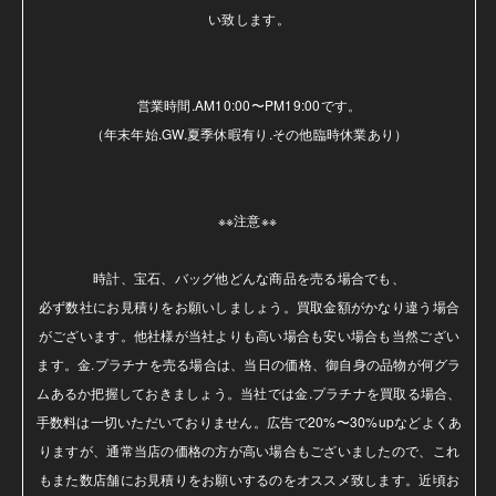
い致します。

営業時間.AM10:00〜PM19:00です。

（年末年始.GW.夏季休暇有り.その他臨時休業あり）

※※注意※※ 

時計、宝石、バッグ他どんな商品を売る場合でも、

必ず数社にお見積りをお願いしましょう。買取金額がかなり違う場合
がございます。他社様が当社よりも高い場合も安い場合も当然ござい
ます。金.プラチナを売る場合は、当日の価格、御自身の品物が何グラ
ムあるか把握しておきましょう。当社では金.プラチナを買取る場合、
手数料は一切いただいておりません。広告で20%〜30%upなどよくあ
りますが、通常当店の価格の方が高い場合もございましたので、これ
もまた数店舗にお見積りをお願いするのをオススメ致します。近頃お