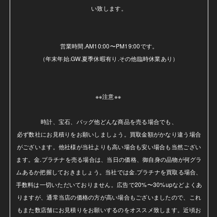
い致します。

営業時間.AM10:00〜PM19:00です。

（年末年始.GW.夏季休暇有り.その他臨時休業あり）

※※注意※※ 

時計、宝石、バッグ他どんな商品を売る場合でも、

必ず数社にお見積りをお願いしましょう。買取金額がかなり違う場合
がございます。他社様が当社よりも高い場合も安い場合も当然ござい
ます。金.プラチナを売る場合は、当日の価格、御自身の品物が何グラ
ムあるか把握しておきましょう。当社では金.プラチナを買取る場合、
手数料は一切いただいておりません。広告で20%〜30%upなどよくあ
りますが、通常当店の価格の方が高い場合もございましたので、これ
もまた数店舗にお見積りをお願いするのをオススメ致します。近頃お