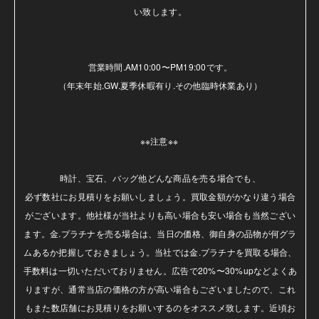
い致します。

営業時間.AM10:00〜PM19:00です。

（年末年始.GW.夏季休暇有り.その他臨時休業あり）

※※注意※※ 

時計、宝石、バッグ他どんな商品を売る場合でも、

必ず数社にお見積りをお願いしましょう。買取金額がかなり違う場合
がございます。他社様が当社よりも高い場合も安い場合も当然ござい
ます。金.プラチナを売る場合は、当日の価格、御自身の品物が何グラ
ムあるか把握しておきましょう。当社では金.プラチナを買取る場合、
手数料は一切いただいておりません。広告で20%〜30%upなどよくあ
りますが、通常当店の価格の方が高い場合もございましたので、これ
もまた数店舗にお見積りをお願いするのをオススメ致します。近頃お