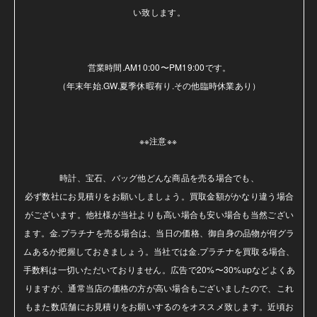
い致します。

営業時間.AM10:00〜PM19:00です。

（年末年始.GW.夏季休暇有り.その他臨時休業あり）

※※注意※※ 

時計、宝石、バッグ他どんな商品を売る場合でも、

必ず数社にお見積りをお願いしましょう。買取金額がかなり違う場合
がございます。他社様が当社よりも高い場合も安い場合も当然ござい
ます。金.プラチナを売る場合は、当日の価格、御自身の品物が何グラ
ムあるか把握しておきましょう。当社では金.プラチナを買取る場合、
手数料は一切いただいておりません。広告で20%〜30%upなどよくあ
りますが、通常当店の価格の方が高い場合もございましたので、これ
もまた数店舗にお見積りをお願いするのをオススメ致します。近頃お