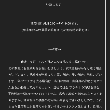
い致します。

営業時間.AM10:00〜PM19:00です。

（年末年始.GW.夏季休暇有り.その他臨時休業あり）

※※注意※※ 

時計、宝石、バッグ他どんな商品を売る場合でも、

必ず数社にお見積りをお願いしましょう。買取金額がかなり違う場合
がございます。他社様が当社よりも高い場合も安い場合も当然ござい
ます。金.プラチナを売る場合は、当日の価格、御自身の品物が何グラ
ムあるか把握しておきましょう。当社では金.プラチナを買取る場合、
手数料は一切いただいておりません。広告で20%〜30%upなどよくあ
りますが、通常当店の価格の方が高い場合もございましたので、これ
もまた数店舗にお見積りをお願いするのをオススメ致します。近頃お