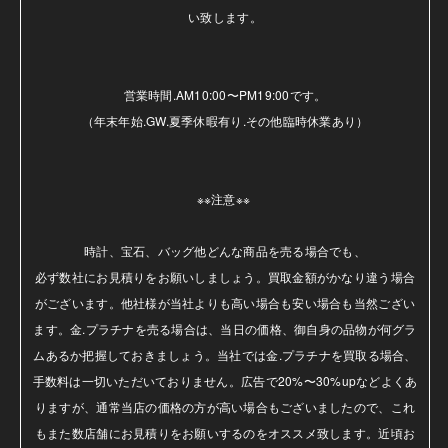
い致します。

営業時間.AM10:00〜PM19:00です。

（年末年始.GW.夏季休暇有り.その他臨時休業あり）

※※注意※※ 

時計、宝石、バッグ他どんな商品を売る場合でも、

必ず数社にお見積りをお願いしましょう。買取金額がかなり違う場合
がございます。他社様が当社よりも高い場合も安い場合も当然ござい
ます。金.プラチナを売る場合は、当日の価格、御自身の品物が何グラ
ムあるか把握しておきましょう。当社では金.プラチナを買取る場合、
手数料は一切いただいておりません。広告で20%〜30%upなどよくあ
りますが、通常当店の価格の方が高い場合もございましたので、これ
もまた数店舗にお見積りをお願いするのをオススメ致します。近頃お