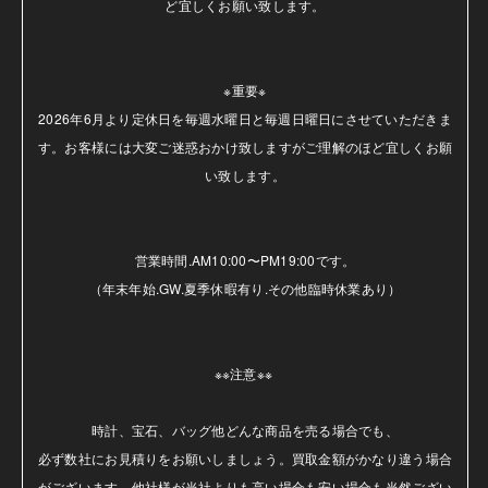
ど宜しくお願い致します。

※重要※

2026年6月より定休日を毎週水曜日と毎週日曜日にさせていただきま
す。お客様には大変ご迷惑おかけ致しますがご理解のほど宜しくお願
い致します。

営業時間.AM10:00〜PM19:00です。

（年末年始.GW.夏季休暇有り.その他臨時休業あり）

※※注意※※ 

時計、宝石、バッグ他どんな商品を売る場合でも、

必ず数社にお見積りをお願いしましょう。買取金額がかなり違う場合
がございます。他社様が当社よりも高い場合も安い場合も当然ござい