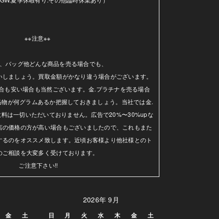
※※注意※※ 

、バッグ他どんな商品を売る場合でも、

いしましょう。買取金額がかなり違う場合がございます。
合も安い場合も当然ございます。金.プラチナを売る場合
品物が何グラムあるか把握しておきましょう。当社では金.
料は一切いただいておりません。広告で20%〜30%upな
店の価格の方が高い場合もございましたので、これもまた
するのをオススメ致します。近頃お客様より他社様とのト
のご相談を大変多く受けております。

ご注意下さい!!
2026年 9月
金
土
日
月
火
水
木
金
土