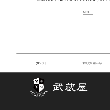
MORE
［リンク］
東京質屋協同組合