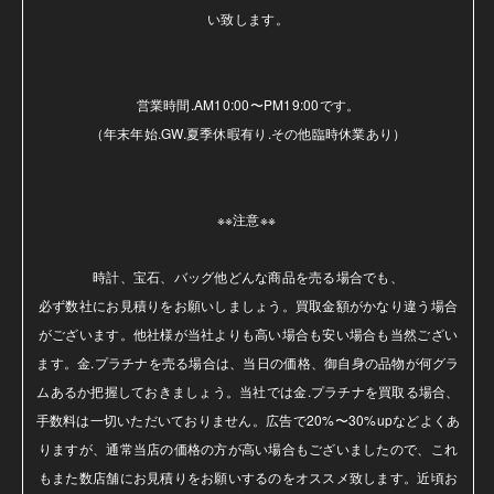
い致します。

営業時間.AM10:00〜PM19:00です。

（年末年始.GW.夏季休暇有り.その他臨時休業あり）

※※注意※※ 

時計、宝石、バッグ他どんな商品を売る場合でも、

必ず数社にお見積りをお願いしましょう。買取金額がかなり違う場合
がございます。他社様が当社よりも高い場合も安い場合も当然ござい
ます。金.プラチナを売る場合は、当日の価格、御自身の品物が何グラ
ムあるか把握しておきましょう。当社では金.プラチナを買取る場合、
手数料は一切いただいておりません。広告で20%〜30%upなどよくあ
りますが、通常当店の価格の方が高い場合もございましたので、これ
もまた数店舗にお見積りをお願いするのをオススメ致します。近頃お