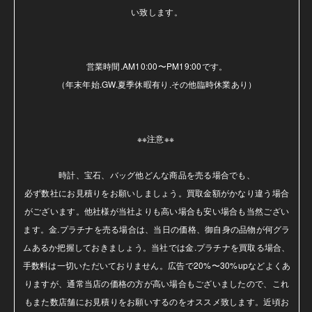
い致します。

営業時間.AM10:00〜PM19:00です。

（年末年始.GW.夏季休暇有り.その他臨時休業あり）

※※注意※※ 

時計、宝石、バッグ他どんな商品を売る場合でも、

必ず数社にお見積りをお願いしましょう。買取金額がかなり違う場合
がございます。他社様が当社よりも高い場合も安い場合も当然ござい
ます。金.プラチナを売る場合は、当日の価格、御自身の品物が何グラ
ムあるか把握しておきましょう。当社では金.プラチナを買取る場合、
手数料は一切いただいておりません。広告で20%〜30%upなどよくあ
りますが、通常当店の価格の方が高い場合もございましたので、これ
もまた数店舗にお見積りをお願いするのをオススメ致します。近頃お