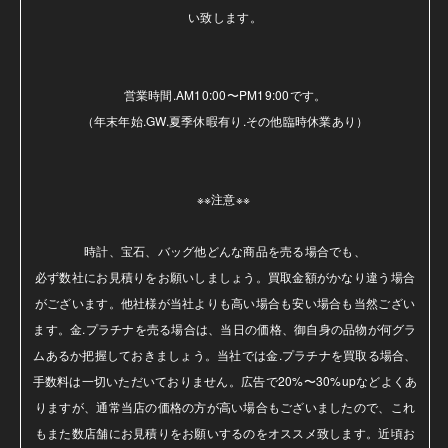
い致します。

営業時間.AM10:00〜PM19:00です。

（年末年始.GW.夏季休暇有り.その他臨時休業あり）

※※注意※※ 

時計、宝石、バッグ他どんな商品を売る場合でも、

必ず数社にお見積りをお願いしましょう。買取金額がかなり違う場合
がございます。他社様が当社よりも高い場合も安い場合も当然ござい
ます。金.プラチナを売る場合は、当日の価格、御自身の品物が何グラ
ムあるか把握しておきましょう。当社では金.プラチナを買取る場合、
手数料は一切いただいておりません。広告で20%〜30%upなどよくあ
りますが、通常当店の価格の方が高い場合もございましたので、これ
もまた数店舗にお見積りをお願いするのをオススメ致します。近頃お