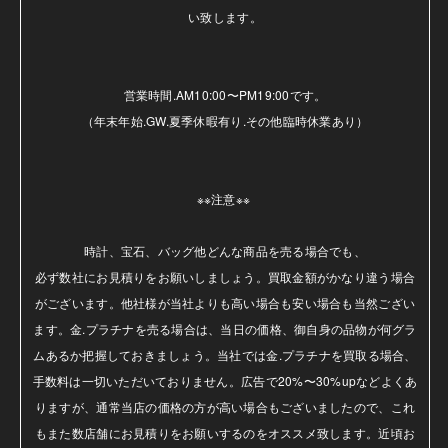
い致します。

営業時間.AM10:00〜PM19:00です。

（年末年始.GW.夏季休暇有り.その他臨時休業あり）

※※注意※※ 

時計、宝石、バッグ他どんな商品を売る場合でも、

必ず数社にお見積りをお願いしましょう。買取金額がかなり違う場合
がございます。他社様が当社よりも高い場合も安い場合も当然ござい
ます。金.プラチナを売る場合は、当日の価格、御自身の品物が何グラ
ムあるか把握しておきましょう。当社では金.プラチナを買取る場合、
手数料は一切いただいておりません。広告で20%〜30%upなどよくあ
りますが、通常当店の価格の方が高い場合もございましたので、これ
もまた数店舗にお見積りをお願いするのをオススメ致します。近頃お